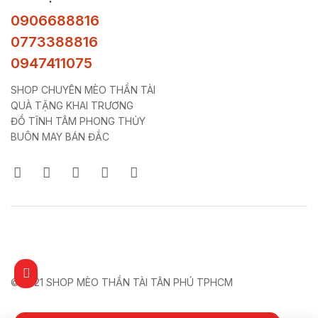
0906688816
0773388816
0947411075
SHOP CHUYÊN MÈO THẦN TÀI
QUÀ TẶNG KHAI TRƯƠNG
ĐỒ TĨNH TÂM PHONG THỦY
BUÔN MAY BÁN ĐẮC
© 2021 SHOP MÈO THẦN TÀI TÂN PHÚ TPHCM