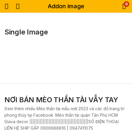
0
Addon image
Single Image
NƠI BÁN MÈO THẦN TÀI VẪY TAY
Xem thêm nhiều Mèo thần tài mẫu mới 2023 và các đồ trang trí
phong thủy tại Facebook :Mèo thần tài quận Tân Phú HCM
Giava decor ||||||||||||||||||||||||||||||||||||||||SỐ ĐIỆN THOẠI
LIÊN HỆ SHIP GẤP 0906688816 | 0947411075