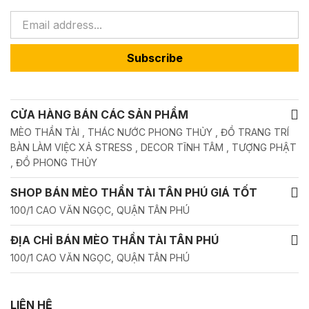
Subscribe
CỬA HÀNG BÁN CÁC SẢN PHẨM
MÈO THẦN TÀI , THÁC NƯỚC PHONG THỦY , ĐỒ TRANG TRÍ
BÀN LÀM VIỆC XẢ STRESS , DECOR TĨNH TÂM , TƯỢNG PHẬT
, ĐỒ PHONG THỦY
SHOP BÁN MÈO THẦN TÀI TÂN PHÚ GIÁ TỐT
100/1 CAO VĂN NGỌC, QUẬN TÂN PHÚ
ĐỊA CHỈ BÁN MÈO THẦN TÀI TÂN PHÚ
100/1 CAO VĂN NGỌC, QUẬN TÂN PHÚ
LIÊN HỆ