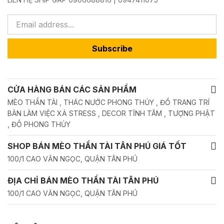
Subscribe
CỬA HÀNG BÁN CÁC SẢN PHẨM
MÈO THẦN TÀI , THÁC NƯỚC PHONG THỦY , ĐỒ TRANG TRÍ
BÀN LÀM VIỆC XẢ STRESS , DECOR TĨNH TÂM , TƯỢNG PHẬT
, ĐỒ PHONG THỦY
SHOP BÁN MÈO THẦN TÀI TÂN PHÚ GIÁ TỐT
100/1 CAO VĂN NGỌC, QUẬN TÂN PHÚ
ĐỊA CHỈ BÁN MÈO THẦN TÀI TÂN PHÚ
100/1 CAO VĂN NGỌC, QUẬN TÂN PHÚ