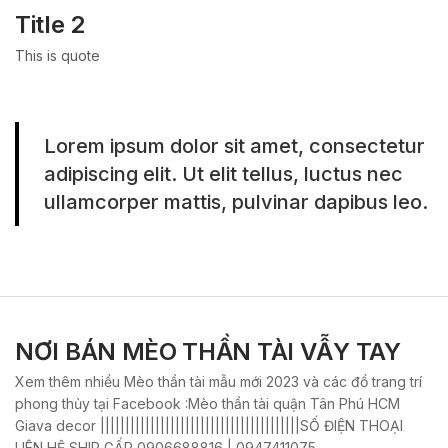
Title 2
This is quote
Lorem ipsum dolor sit amet, consectetur
adipiscing elit. Ut elit tellus, luctus nec
ullamcorper mattis, pulvinar dapibus leo.
NƠI BÁN MÈO THẦN TÀI VẪY TAY
Xem thêm nhiều Mèo thần tài mẫu mới 2023 và các đồ trang trí
phong thủy tại Facebook :Mèo thần tài quận Tân Phú HCM
Giava decor ||||||||||||||||||||||||||||||||||||||||SỐ ĐIỆN THOẠI
LIÊN HỆ SHIP GẤP 0906688816 | 0947411075