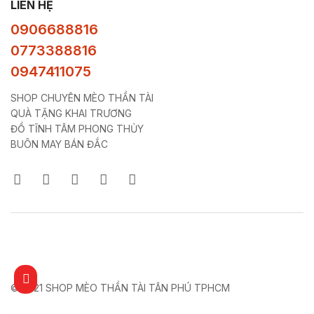
LIÊN HỆ
0906688816
0773388816
0947411075
SHOP CHUYÊN MÈO THẦN TÀI
QUÀ TẶNG KHAI TRƯƠNG
ĐỒ TĨNH TÂM PHONG THỦY
BUÔN MAY BÁN ĐẮC
© 2021 SHOP MÈO THẦN TÀI TÂN PHÚ TPHCM