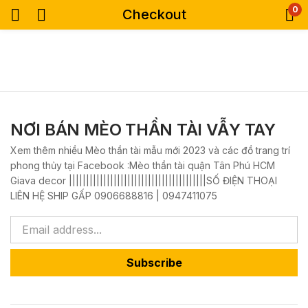
0
Checkout
NƠI BÁN MÈO THẦN TÀI VẪY TAY
Xem thêm nhiều Mèo thần tài mẫu mới 2023 và các đồ trang trí
phong thủy tại Facebook :Mèo thần tài quận Tân Phú HCM
Giava decor ||||||||||||||||||||||||||||||||||||||||SỐ ĐIỆN THOẠI
LIÊN HỆ SHIP GẤP 0906688816 | 0947411075
Subscribe