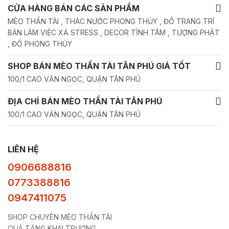
CỬA HÀNG BÁN CÁC SẢN PHẨM
MÈO THẦN TÀI , THÁC NƯỚC PHONG THỦY , ĐỒ TRANG TRÍ
BÀN LÀM VIỆC XẢ STRESS , DECOR TĨNH TÂM , TƯỢNG PHẬT
, ĐỒ PHONG THỦY
SHOP BÁN MÈO THẦN TÀI TÂN PHÚ GIÁ TỐT
100/1 CAO VĂN NGỌC, QUẬN TÂN PHÚ
ĐỊA CHỈ BÁN MÈO THẦN TÀI TÂN PHÚ
100/1 CAO VĂN NGỌC, QUẬN TÂN PHÚ
LIÊN HỆ
0906688816
0773388816
0947411075
SHOP CHUYÊN MÈO THẦN TÀI
QUÀ TẶNG KHAI TRƯƠNG