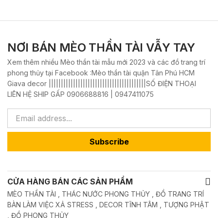
NƠI BÁN MÈO THẦN TÀI VẪY TAY
Xem thêm nhiều Mèo thần tài mẫu mới 2023 và các đồ trang trí
phong thủy tại Facebook :Mèo thần tài quận Tân Phú HCM
Giava decor ||||||||||||||||||||||||||||||||||||||||SỐ ĐIỆN THOẠI
LIÊN HỆ SHIP GẤP 0906688816 | 0947411075
Subscribe
CỬA HÀNG BÁN CÁC SẢN PHẨM
MÈO THẦN TÀI , THÁC NƯỚC PHONG THỦY , ĐỒ TRANG TRÍ
BÀN LÀM VIỆC XẢ STRESS , DECOR TĨNH TÂM , TƯỢNG PHẬT
, ĐỒ PHONG THỦY