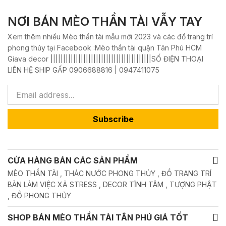
NƠI BÁN MÈO THẦN TÀI VẪY TAY
Xem thêm nhiều Mèo thần tài mẫu mới 2023 và các đồ trang trí
phong thủy tại Facebook :Mèo thần tài quận Tân Phú HCM
Giava decor ||||||||||||||||||||||||||||||||||||||||SỐ ĐIỆN THOẠI
LIÊN HỆ SHIP GẤP 0906688816 | 0947411075
Subscribe
CỬA HÀNG BÁN CÁC SẢN PHẨM
MÈO THẦN TÀI , THÁC NƯỚC PHONG THỦY , ĐỒ TRANG TRÍ
BÀN LÀM VIỆC XẢ STRESS , DECOR TĨNH TÂM , TƯỢNG PHẬT
, ĐỒ PHONG THỦY
SHOP BÁN MÈO THẦN TÀI TÂN PHÚ GIÁ TỐT