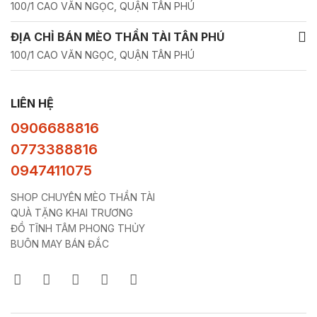
100/1 CAO VĂN NGỌC, QUẬN TÂN PHÚ
ĐỊA CHỈ BÁN MÈO THẦN TÀI TÂN PHÚ
100/1 CAO VĂN NGỌC, QUẬN TÂN PHÚ
LIÊN HỆ
0906688816
0773388816
0947411075
SHOP CHUYÊN MÈO THẦN TÀI
QUÀ TẶNG KHAI TRƯƠNG
ĐỒ TĨNH TÂM PHONG THỦY
BUÔN MAY BÁN ĐẮC