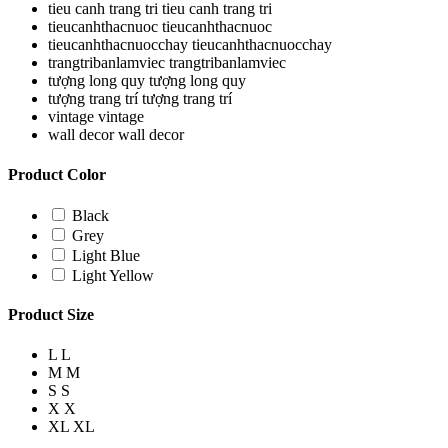
tieu canh trang tri
tieu canh trang tri
tieucanhthacnuoc
tieucanhthacnuoc
tieucanhthacnuocchay
tieucanhthacnuocchay
trangtribanlamviec
trangtribanlamviec
tượng long quy
tượng long quy
tượng trang trí
tượng trang trí
vintage
vintage
wall decor
wall decor
Product Color
Black
Grey
Light Blue
Light Yellow
Product Size
L
L
M
M
S
S
X
X
XL
XL