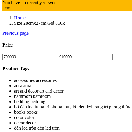
You have no recently viewed
item.
Home
Size 28cmx27cm Giá 850k
Previous page
Price
Product Tags
accessories
accessories
aora
aora
art and decor
art and decor
bathroom
bathroom
bedding
bedding
bộ đèn led trang trí phong thủy
bộ đèn led trang trí phong thủy
books
books
color
color
decor
decor
đèn led tròn
đèn led tròn