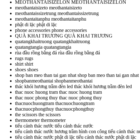
MEOTHANTAISIZELON
MEOTHANTAISIZELON
meothantaisizeto
meothantaisizeto
meothantaissizetrung
meothantaissizetrung
meothantaitanphu
meothantaitanphu
phật di lặc
phật di lặc
phone accessories
phone accessories
QUÀ KHAI TRƯƠNG
QUÀ KHAI TRƯƠNG
quatangkhaitruong
quatangkhaitruong
quatangtangia
quatangtangia
rùa đầu rồng bằng đá
rùa đầu rồng bằng đá
rugs
rugs
shirt
shirt
shoes
shoes
shop ban meo than tai gan nhat
shop ban meo than tai gan nhat
shopbanmeothantai
shopbanmeothantai
thác khói hương trầm đèn led
thác khói hương trầm đèn led
thac nuoc huong tram
thac nuoc huong tram
thac nuoc phong thuy
thac nuoc phong thuy
thacnuochuongtram
thacnuochuongtram
thacnuocphongthuy
thacnuocphongthuy
the scissors
the scissors
thermometer
thermometer
tiểu cảnh thác nước
tiểu cảnh thác nước
tiểu cảnh thác nước hương trầm hình con công
tiểu cảnh thác 
tiểu cảnh thác nước phật di lặc
tiểu cảnh thác nước phật di lặc