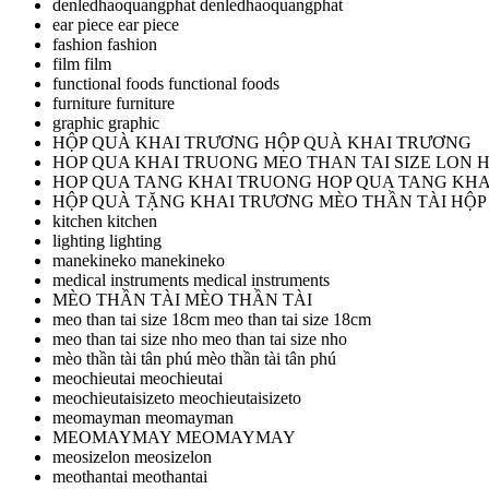
denledhaoquangphat
denledhaoquangphat
ear piece
ear piece
fashion
fashion
film
film
functional foods
functional foods
furniture
furniture
graphic
graphic
HỘP QUÀ KHAI TRƯƠNG
HỘP QUÀ KHAI TRƯƠNG
HOP QUA KHAI TRUONG MEO THAN TAI SIZE LON
H
HOP QUA TANG KHAI TRUONG
HOP QUA TANG KH
HỘP QUÀ TẶNG KHAI TRƯƠNG MÈO THẦN TÀI
HỘP
kitchen
kitchen
lighting
lighting
manekineko
manekineko
medical instruments
medical instruments
MÈO THẦN TÀI
MÈO THẦN TÀI
meo than tai size 18cm
meo than tai size 18cm
meo than tai size nho
meo than tai size nho
mèo thần tài tân phú
mèo thần tài tân phú
meochieutai
meochieutai
meochieutaisizeto
meochieutaisizeto
meomayman
meomayman
MEOMAYMAY
MEOMAYMAY
meosizelon
meosizelon
meothantai
meothantai