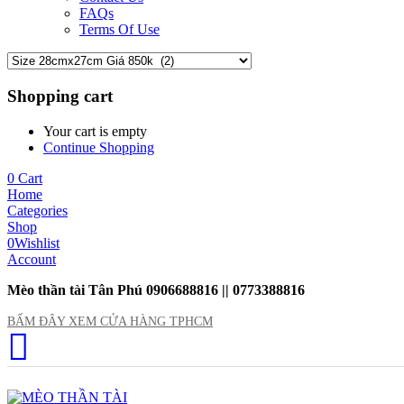
FAQs
Terms Of Use
Shopping cart
Your cart is empty
Continue Shopping
0
Cart
Home
Categories
Shop
0
Wishlist
Account
Mèo thần tài Tân Phú 0906688816 || 0773388816
BẤM ĐÂY XEM CỬA HÀNG TPHCM