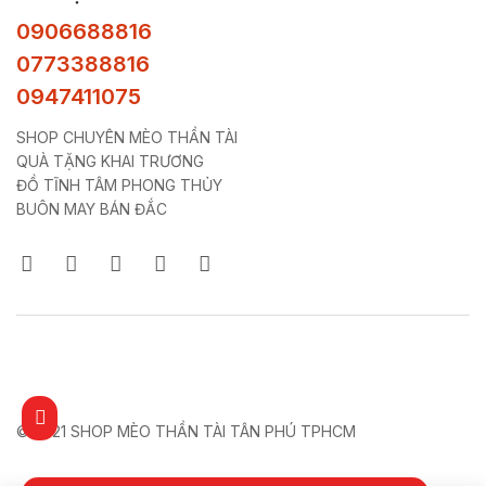
0906688816
0773388816
0947411075
SHOP CHUYÊN MÈO THẦN TÀI
QUÀ TẶNG KHAI TRƯƠNG
ĐỒ TĨNH TÂM PHONG THỦY
BUÔN MAY BÁN ĐẮC
© 2021 SHOP MÈO THẦN TÀI TÂN PHÚ TPHCM