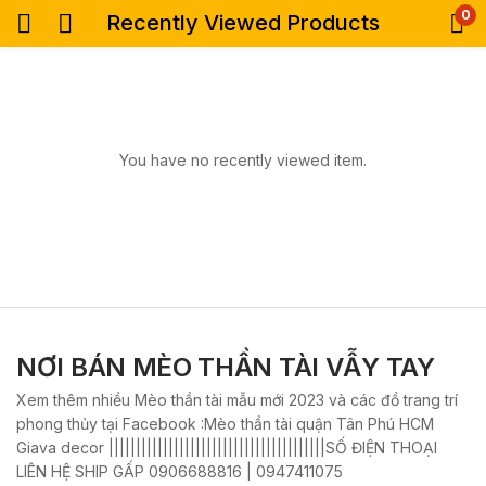
0
Recently Viewed Products
You have no recently viewed item.
NƠI BÁN MÈO THẦN TÀI VẪY TAY
Xem thêm nhiều Mèo thần tài mẫu mới 2023 và các đồ trang trí
phong thủy tại Facebook :Mèo thần tài quận Tân Phú HCM
Giava decor ||||||||||||||||||||||||||||||||||||||||SỐ ĐIỆN THOẠI
LIÊN HỆ SHIP GẤP 0906688816 | 0947411075