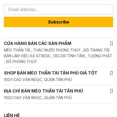
Subscribe
CỬA HÀNG BÁN CÁC SẢN PHẨM
MÈO THẦN TÀI , THÁC NƯỚC PHONG THỦY , ĐỒ TRANG TRÍ
BÀN LÀM VIỆC XẢ STRESS , DECOR TĨNH TÂM , TƯỢNG PHẬT
, ĐỒ PHONG THỦY
SHOP BÁN MÈO THẦN TÀI TÂN PHÚ GIÁ TỐT
100/1 CAO VĂN NGỌC, QUẬN TÂN PHÚ
ĐỊA CHỈ BÁN MÈO THẦN TÀI TÂN PHÚ
100/1 CAO VĂN NGỌC, QUẬN TÂN PHÚ
LIÊN HỆ