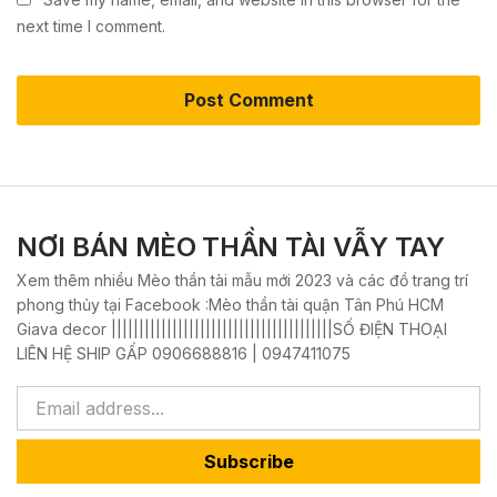
next time I comment.
NƠI BÁN MÈO THẦN TÀI VẪY TAY
Xem thêm nhiều Mèo thần tài mẫu mới 2023 và các đồ trang trí
phong thủy tại Facebook :Mèo thần tài quận Tân Phú HCM
Giava decor ||||||||||||||||||||||||||||||||||||||||SỐ ĐIỆN THOẠI
LIÊN HỆ SHIP GẤP 0906688816 | 0947411075
Subscribe