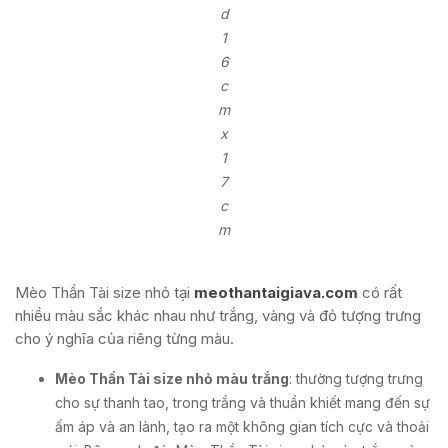
d
1
6
c
m
x
1
7
c
m
Mèo Thần Tài size nhỏ tại
meothantaigiava.com
có rất
nhiều màu sắc khác nhau như trắng, vàng và đỏ tượng trưng
cho ý nghĩa của riêng từng màu.
Mèo Thần Tài size nhỏ màu trắng
: thường tượng trưng
cho sự thanh tao, trong trắng và thuần khiết mang đến sự
ấm áp và an lành, tạo ra một không gian tích cực và thoải