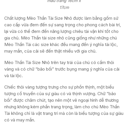
màu trắng 16cm x
17cm
Chất lượng Mèo Thần Tài Size Nhỏ được làm bằng gốm sứ
cao cấp vừa đem đến sự sang trọng cho phong cách bài trí,
lại vừa có thể đem đến năng lượng chiêu tài vận khí tốt cho
gia chủ. Mèo Thần tài size nhỏ cũng giống như những chú
Mèo Thần Tài các size khác đều mang đến ý nghĩa tài lộc,
may mắn, của cải sẽ đến thật nhiều với gia chủ.
Mèo Thần Tài Size Nhỏ trên tay trái của chú có cầm thỏi
vàng và có chữ “bảo bối” trước bụng mang ý nghĩa của cải
và tài lộc.
Chiếc thỏi vàng tượng trưng cho sự phồn thịnh, một biểu
tượng cổ truyền của sự giàu có và thịnh vượng. Chữ “bảo
bối” được chăm chút, tạo nên một vẻ ngoại hình dễ thương
nhưng không kém phần trang trọng, làm cho chú Mèo Thần
Tài không chỉ là vật trang trí mà còn là biểu tượng của sự giàu
có và may mắn.