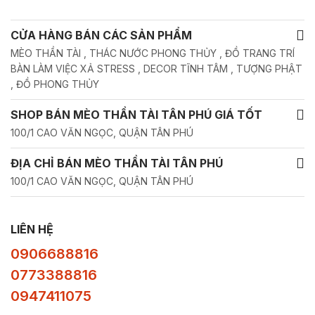
CỬA HÀNG BÁN CÁC SẢN PHẨM
MÈO THẦN TÀI , THÁC NƯỚC PHONG THỦY , ĐỒ TRANG TRÍ
BÀN LÀM VIỆC XẢ STRESS , DECOR TĨNH TÂM , TƯỢNG PHẬT
, ĐỒ PHONG THỦY
SHOP BÁN MÈO THẦN TÀI TÂN PHÚ GIÁ TỐT
100/1 CAO VĂN NGỌC, QUẬN TÂN PHÚ
ĐỊA CHỈ BÁN MÈO THẦN TÀI TÂN PHÚ
100/1 CAO VĂN NGỌC, QUẬN TÂN PHÚ
LIÊN HỆ
0906688816
0773388816
0947411075