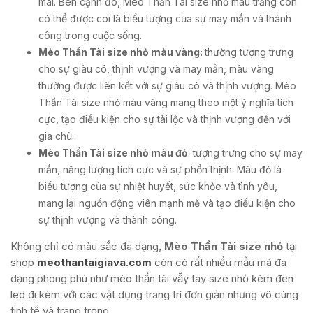
mái. Bên cạnh đó, Mèo Thần Tài size nhỏ màu trắng còn
có thể được coi là biểu tượng của sự may mắn và thành
công trong cuộc sống.
Mèo Thần Tài size nhỏ màu vàng:
thường tượng trưng
cho sự giàu có, thịnh vượng và may mắn, màu vàng
thường được liên kết với sự giàu có và thịnh vượng. Mèo
Thần Tài size nhỏ màu vàng mang theo một ý nghĩa tích
cực, tạo điều kiện cho sự tài lộc và thịnh vượng đến với
gia chủ.
Mèo Thần Tài size nhỏ màu đỏ
: tượng trưng cho sự may
mắn, năng lượng tích cực và sự phồn thịnh. Màu đỏ là
biểu tượng của sự nhiệt huyết, sức khỏe và tình yêu,
mang lại nguồn động viên mạnh mẽ và tạo điều kiện cho
sự thịnh vượng và thành công.
Không chỉ có màu sắc đa dạng,
Mèo Thần Tài size nhỏ
tại
shop
meothantaigiava.com
còn có rất nhiều mẫu mã đa
dạng phong phú như mèo thần tài vẫy tay size nhỏ kèm đen
led đi kèm với các vật dụng trang trí đơn giản nhưng vô cùng
tinh tế và trang trọng.