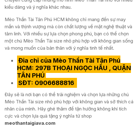
kiểu dáng và ý nghĩa khác nhau.
Mèo Thần Tài Tân Phú HCM không chỉ mang đến sự may
mắn và thịnh vượng mà còn chất lượng về mặt nghệ thuật và
tâm linh. Với nhiều sự lựa chọn phong phú, bạn có thể chọn
một chú Mèo Thần Tài size nhỏ phù hợp với không gian sống
và mong muốn của bản thân với ý nghĩa tinh tế nhất.
Địa chỉ của Mèo Thần Tài Tân Phú
HCM: 297B THOẠI NGỌC HẦU , QUẬN
TÂN PHÚ
SĐT: 0906688816
Đây sẽ là nơi bạn có thể trải nghiệm và chọn lựa những chú
Mèo Thần Tài size nhỏ phù hợp với không gian và sở thích cá
nhân của mình. Hãy ghé thăm để tận hưởng không khí tích
cực và chọn lựa quà tặng ý nghĩa từ shop
meothantaigiava.com