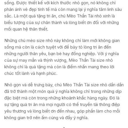
sống. Được thiết kế với kích thước nhỏ gọn, nó không chỉ
phản ánh vẻ đẹp tinh tế mà còn mang lại ý nghĩa tâm linh sâu
sắc. Là một quà tặng tri ân, chú Mèo Thần Tài nhỏ xinh là
biểu tượng của sự chân thành và lòng biết ơn đối với những
mối quan hệ thân thiết.
Những chú mèo size nhỏ này không chỉ làm mới không gian
sống mà còn là cách tuyệt vời để bày tỏ lòng tri ân đến
những người thân yêu, bạn bè hay đồng nghiệp. Với ý nghĩa
của sự may mắn và thịnh vượng, Mèo Thần Tài size nhỏ
không chỉ là quà tặng mà còn là điểm nhấn mang theo lời
chúc tốt lành và hạnh phúc.
Nhỏ gọn và dễ trưng bày, chú Mèo Thần Tài size nhỏ dần dần
đã trở thành một món quà ý nghĩa không chỉ trong những dịp
đặc biệt mà còn trong những khoảnh khắc hàng ngày. Đó là
sự tặng quà tri ân mà mọi người có thể truyền tải thông điệp
yêu thương và lòng biết ơn đến nhau, góp phần làm cho mỗi
không gian trở nên ấm cúng và đầy ý nghĩa.