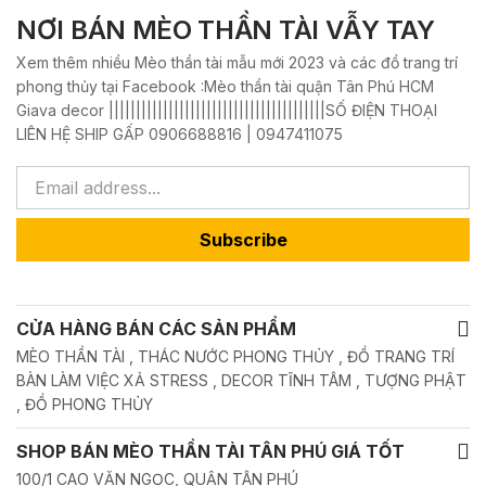
NƠI BÁN MÈO THẦN TÀI VẪY TAY
Xem thêm nhiều Mèo thần tài mẫu mới 2023 và các đồ trang trí
phong thủy tại Facebook :Mèo thần tài quận Tân Phú HCM
Giava decor ||||||||||||||||||||||||||||||||||||||||SỐ ĐIỆN THOẠI
LIÊN HỆ SHIP GẤP 0906688816 | 0947411075
Subscribe
CỬA HÀNG BÁN CÁC SẢN PHẨM
MÈO THẦN TÀI , THÁC NƯỚC PHONG THỦY , ĐỒ TRANG TRÍ
BÀN LÀM VIỆC XẢ STRESS , DECOR TĨNH TÂM , TƯỢNG PHẬT
, ĐỒ PHONG THỦY
SHOP BÁN MÈO THẦN TÀI TÂN PHÚ GIÁ TỐT
100/1 CAO VĂN NGỌC, QUẬN TÂN PHÚ