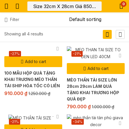
0
Filter
Showing all 4 results
-27%
-21%
Add to cart
Add to cart
100 MẪU HỘP QUÀ TẶNG
KHAI TRƯƠNG MÈO THẦN
MÈO THẦN TÀI SIZE LỚN
TÀI SHIP HỎA TỐC CÓ LIỀN
28cm 29cm LÀM QUÀ
TẶNG KHAI TRƯƠNG HỘP
910.000
₫
1.250.000
₫
QUÀ ĐẸP
790.000
₫
1.000.000
₫
-21%
-34%