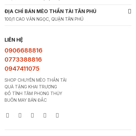
ĐỊA CHỈ BÁN MÈO THẦN TÀI TÂN PHÚ
100/1 CAO VĂN NGỌC, QUẬN TÂN PHÚ
LIÊN HỆ
0906688816
0773388816
0947411075
SHOP CHUYÊN MÈO THẦN TÀI
QUÀ TẶNG KHAI TRƯƠNG
ĐỒ TĨNH TÂM PHONG THỦY
BUÔN MAY BÁN ĐẮC