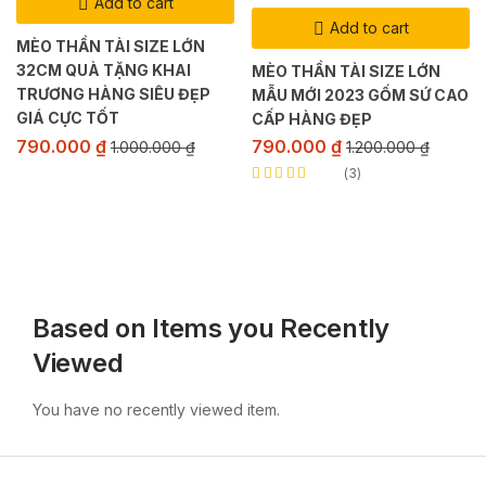
Add to cart
Add to cart
MÈO THẦN TÀI SIZE LỚN
32CM QUÀ TẶNG KHAI
MÈO THẦN TÀI SIZE LỚN
TRƯƠNG HÀNG SIÊU ĐẸP
MẪU MỚI 2023 GỐM SỨ CAO
GIÁ CỰC TỐT
CẤP HÀNG ĐẸP
790.000
₫
790.000
₫
1.000.000
₫
1.200.000
₫
3
Rated
5.00
out
of 5
Based on Items you Recently
Viewed
You have no recently viewed item.