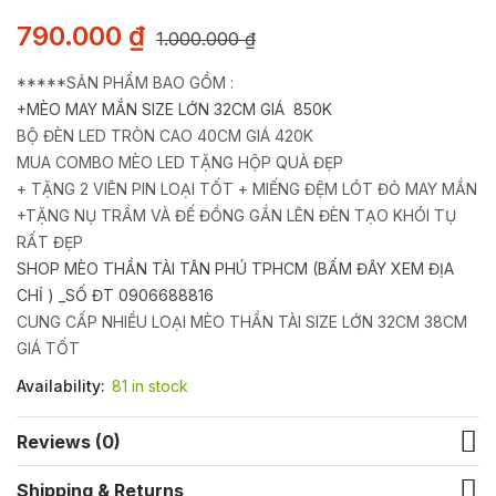
790.000
₫
1.000.000
₫
*****SẢN PHẨM BAO GỒM :
+MÈO MAY MẮN SIZE LỚN 32CM GIÁ 850K
BỘ ĐÈN LED TRÒN CAO 40CM GIÁ 420K
MUA COMBO MÈO LED TẶNG HỘP QUÀ ĐẸP
+ TẶNG 2 VIÊN PIN LOẠI TỐT
+ MIẾNG ĐỆM LÓT ĐỎ MAY MẮN
+TẶNG NỤ TRẦM VÀ ĐẾ ĐỒNG GẮN LÊN ĐÈN TẠO KHÓI TỤ
RẤT ĐẸP
SHOP MÈO THẦN TÀI TÂN PHÚ TPHCM (BẤM ĐÂY XEM ĐỊA
CHỈ ) _SỐ ĐT 0906688816
CUNG CẤP NHIỀU LOẠI MÈO THẦN TÀI SIZE LỚN 32CM 38CM
GIÁ TỐT
Availability:
81 in stock
Reviews (0)
Shipping & Returns