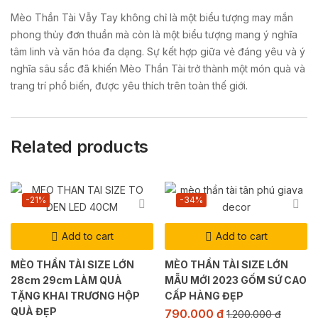
Mèo Thần Tài Vẫy Tay không chỉ là một biểu tượng may mắn
phong thủy đơn thuần mà còn là một biểu tượng mang ý nghĩa
tâm linh và văn hóa đa dạng. Sự kết hợp giữa vẻ đáng yêu và ý
nghĩa sâu sắc đã khiến Mèo Thần Tài trở thành một món quà và
trang trí phổ biến, được yêu thích trên toàn thế giới.
Related products
-21%
-34%
Add to cart
Add to cart
MÈO THẦN TÀI SIZE LỚN
MÈO THẦN TÀI SIZE LỚN
28cm 29cm LÀM QUÀ
MẪU MỚI 2023 GỐM SỨ CAO
TẶNG KHAI TRƯƠNG HỘP
CẤP HÀNG ĐẸP
QUÀ ĐẸP
790.000
₫
1.200.000
₫