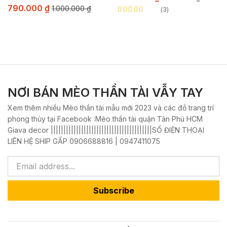
790.000
₫
1.000.000
₫
3
Rated
5.00
out
of 5
NƠI BÁN MÈO THẦN TÀI VẪY TAY
Xem thêm nhiều Mèo thần tài mẫu mới 2023 và các đồ trang trí
phong thủy tại Facebook :Mèo thần tài quận Tân Phú HCM
Giava decor ||||||||||||||||||||||||||||||||||||||||SỐ ĐIỆN THOẠI
LIÊN HỆ SHIP GẤP 0906688816 | 0947411075
Subscribe