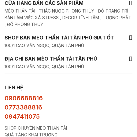
CỬA HÀNG BÁN CÁC SẢN PHẨM
MÈO THẦN TÀI , THÁC NƯỚC PHONG THỦY , ĐỒ TRANG TRÍ
BÀN LÀM VIỆC XẢ STRESS , DECOR TĨNH TÂM , TƯỢNG PHẬT
, ĐỒ PHONG THỦY
SHOP BÁN MÈO THẦN TÀI TÂN PHÚ GIÁ TỐT
100/1 CAO VĂN NGỌC, QUẬN TÂN PHÚ
ĐỊA CHỈ BÁN MÈO THẦN TÀI TÂN PHÚ
100/1 CAO VĂN NGỌC, QUẬN TÂN PHÚ
LIÊN HỆ
0906688816
0773388816
0947411075
SHOP CHUYÊN MÈO THẦN TÀI
QUÀ TẶNG KHAI TRƯƠNG