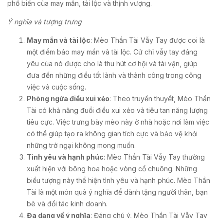
phổ biến của may mắn, tài lộc và thịnh vượng.
Ý nghĩa và tượng trưng
May mắn và tài lộc
: Mèo Thần Tài Vẫy Tay được coi là
một điềm báo may mắn và tài lộc. Cử chỉ vẫy tay đáng
yêu của nó được cho là thu hút cơ hội và tài vận, giúp
đưa đến những điều tốt lành và thành công trong công
việc và cuộc sống.
Phòng ngừa điều xui xẻo
: Theo truyền thuyết, Mèo Thần
Tài có khả năng đuổi điều xui xẻo và tiêu tan năng lượng
tiêu cực. Việc trưng bày mèo này ở nhà hoặc nơi làm việc
có thể giúp tạo ra không gian tích cực và bảo vệ khỏi
những trở ngại không mong muốn.
Tình yêu và hạnh phúc
: Mèo Thần Tài Vẫy Tay thường
xuất hiện với bông hoa hoặc vòng cổ chuông. Những
biểu tượng này thể hiện tình yêu và hạnh phúc. Mèo Thần
Tài là một món quà ý nghĩa để dành tặng người thân, bạn
bè và đối tác kinh doanh.
Đa dạng về ý nghĩa
: Đáng chú ý, Mèo Thần Tài Vẫy Tay