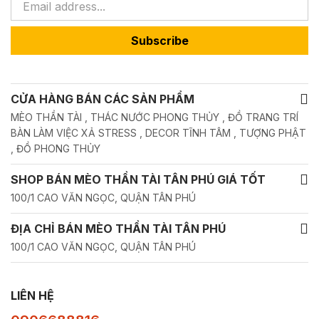
Subscribe
CỬA HÀNG BÁN CÁC SẢN PHẨM
MÈO THẦN TÀI , THÁC NƯỚC PHONG THỦY , ĐỒ TRANG TRÍ
BÀN LÀM VIỆC XẢ STRESS , DECOR TĨNH TÂM , TƯỢNG PHẬT
, ĐỒ PHONG THỦY
SHOP BÁN MÈO THẦN TÀI TÂN PHÚ GIÁ TỐT
100/1 CAO VĂN NGỌC, QUẬN TÂN PHÚ
ĐỊA CHỈ BÁN MÈO THẦN TÀI TÂN PHÚ
100/1 CAO VĂN NGỌC, QUẬN TÂN PHÚ
LIÊN HỆ