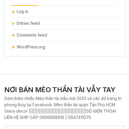
Log in
Entries feed
Comments feed
WordPress.org
NƠI BÁN MÈO THẦN TÀI VẪY TAY
Xem thêm nhiều Mèo thần tài mẫu mới 2023 và các đồ trang trí
phong thủy tại Facebook :Mèo thần tài quận Tân Phú HCM
Giava decor ||||||||||||||||||||||||||||||||||||||||SỐ ĐIỆN THOẠI
LIÊN HỆ SHIP GẤP 0906688816 | 0947411075