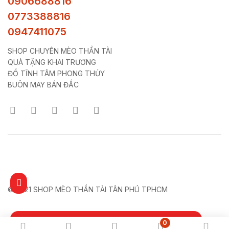
0906688816
0773388816
0947411075
SHOP CHUYÊN MÈO THẦN TÀI
QUÀ TẶNG KHAI TRƯƠNG
ĐỒ TĨNH TÂM PHONG THỦY
BUÔN MAY BÁN ĐẮC
© 2021 SHOP MÈO THẦN TÀI TÂN PHÚ TPHCM
100/1 Cao Văn Ngọc - Quận Tân Phú
0