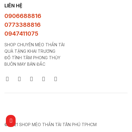
LIÊN HỆ
0906688816
0773388816
0947411075
SHOP CHUYÊN MÈO THẦN TÀI
QUÀ TẶNG KHAI TRƯƠNG
ĐỒ TĨNH TÂM PHONG THỦY
BUÔN MAY BÁN ĐẮC
© 2021 SHOP MÈO THẦN TÀI TÂN PHÚ TPHCM