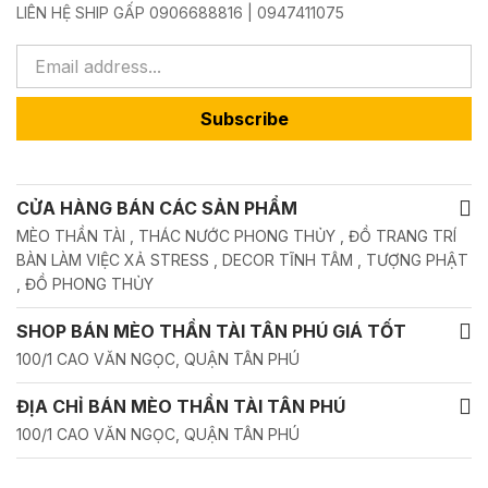
LIÊN HỆ SHIP GẤP 0906688816 | 0947411075
Subscribe
CỬA HÀNG BÁN CÁC SẢN PHẨM
MÈO THẦN TÀI , THÁC NƯỚC PHONG THỦY , ĐỒ TRANG TRÍ
BÀN LÀM VIỆC XẢ STRESS , DECOR TĨNH TÂM , TƯỢNG PHẬT
, ĐỒ PHONG THỦY
SHOP BÁN MÈO THẦN TÀI TÂN PHÚ GIÁ TỐT
100/1 CAO VĂN NGỌC, QUẬN TÂN PHÚ
ĐỊA CHỈ BÁN MÈO THẦN TÀI TÂN PHÚ
100/1 CAO VĂN NGỌC, QUẬN TÂN PHÚ